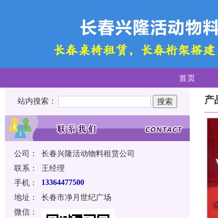
首页
产
站内搜索：
公司：
长春兴隆活动物料租赁公司
联系：
王经理
手机：
13364477500
地址：
长春市净月世纪广场
微信：