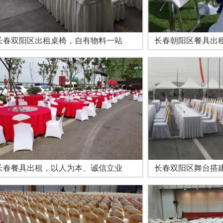
长春双阳区出租桌椅，自有物料一站
长春朝阳区餐具出
长春餐具出租，以人为本、诚信立业
长春双阳区舞台搭