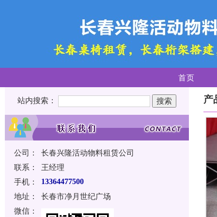
首页
产
站内搜索：
公司：
长春兴隆活动物料租赁公司
联系：
王经理
手机：
13364477500
地址：
长春市净月世纪广场
微信：