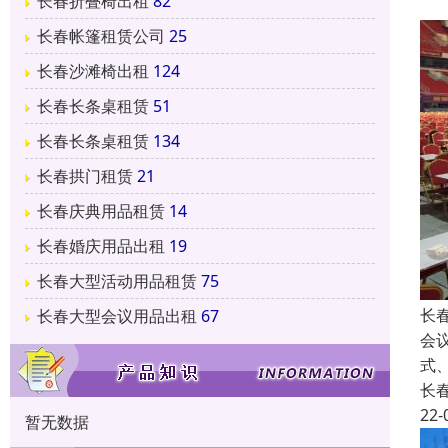
长春折叠椅出租
82
长春帐篷租赁公司
25
长春沙滩椅出租
124
长春长条桌租赁
51
长春长条桌租赁
134
长春拱门租赁
21
长春庆典用品租赁
14
长春婚庆用品出租
19
长春大型活动用品租赁
75
长
长春大型会议用品出租
67
会
式
长
22-
暂无数据