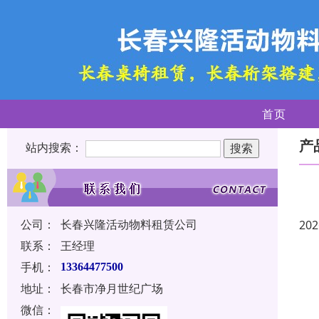
首页
产
站内搜索：
公司：
长春兴隆活动物料租赁公司
202
联系：
王经理
手机：
13364477500
地址：
长春市净月世纪广场
微信：