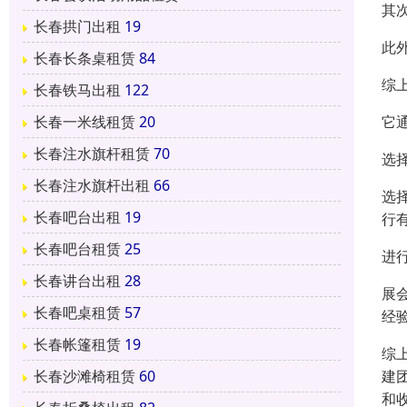
其
长春拱门出租
19
此
长春长条桌租赁
84
综
长春铁马出租
122
它
长春一米线租赁
20
长春注水旗杆租赁
70
选
长春注水旗杆出租
66
选
长春吧台出租
19
行
长春吧台租赁
25
进
长春讲台出租
28
展
长春吧桌租赁
57
经
长春帐篷租赁
19
综
建
长春沙滩椅租赁
60
和