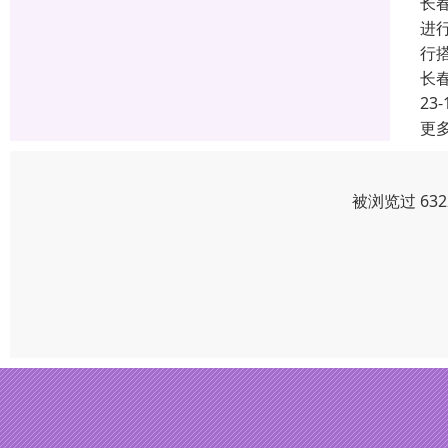
长
进
行
长
23-
更
被浏览过 63