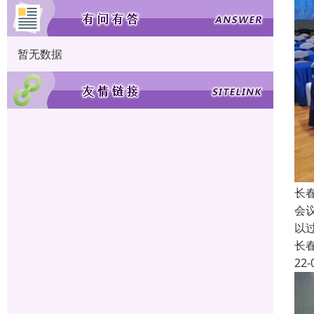
暂无数据
长
会
以
长
22-