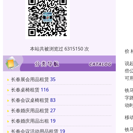
本站共被浏览过 6315150 次
价 
说
些
可
长春展会用品租赁
35
长春桌椅租赁
116
铁
字
长春会议桌椅租赁
83
动
长春婚庆用品租赁
27
移动
长春婚庆用品出租
19
铁
长春会议活动用品租赁
19