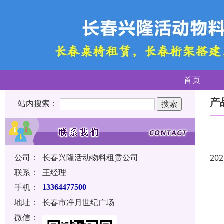
首页
产
站内搜索：
公司：
长春兴隆活动物料租赁公司
202
联系：
王经理
手机：
13364477500
地址：
长春市净月世纪广场
微信：