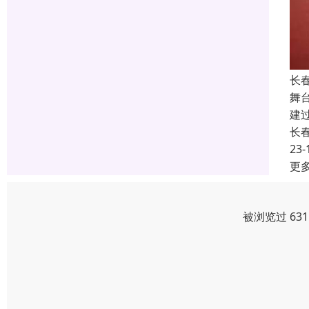
长
舞
建
长
23-
更
被浏览过 63