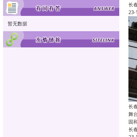
长
23-
暂无数据
长
舞
固
长