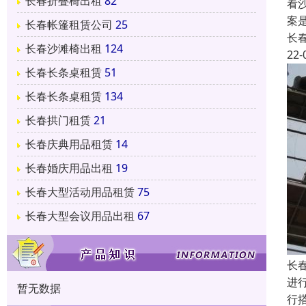
长春折叠椅出租
82
看
案
长春帐篷租赁公司
25
长
长春沙滩椅出租
124
22-
长春长条桌租赁
51
长春长条桌租赁
134
长春拱门租赁
21
长春庆典用品租赁
14
长春婚庆用品出租
19
长春大型活动用品租赁
75
长春大型会议用品出租
67
长
进
暂无数据
行