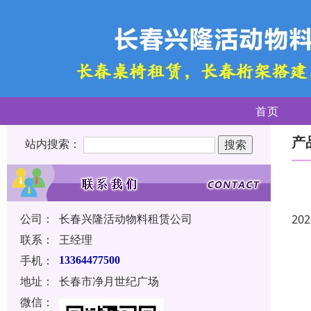
首页
产
站内搜索：
公司：
长春兴隆活动物料租赁公司
202
联系：
王经理
手机：
13364477500
地址：
长春市净月世纪广场
微信：