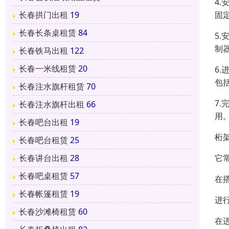
4
固
长春拱门出租
19
长春长条桌租赁
84
5
制
长春铁马出租
122
长春一米线租赁
20
6
包
长春注水旗杆租赁
70
7
长春注水旗杆出租
66
用
长春吧台出租
19
桁
长春吧台租赁
25
它
长春讲台出租
28
长春吧桌租赁
57
在
长春帐篷租赁
19
进
长春沙滩椅租赁
60
在