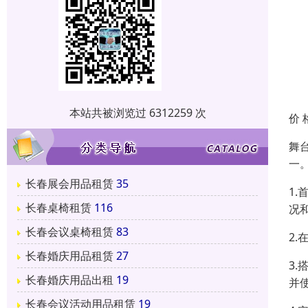
本站共被浏览过 6312259 次
价 
舞
一
长春展会用品租赁
35
1
长春桌椅租赁
116
况
长春会议桌椅租赁
83
2
长春婚庆用品租赁
27
3
长春婚庆用品出租
19
并
长春会议活动用品租赁
19