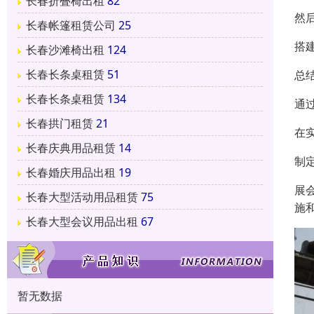
长春折叠椅出租
82
然
长春帐篷租赁公司
25
搭
长春沙滩椅出租
124
长春长条桌租赁
51
总
长春长条桌租赁
134
通
长春拱门租赁
21
在
长春庆典用品租赁
14
制
长春婚庆用品出租
19
展
长春大型活动用品租赁
75
施
长春大型会议用品出租
67
暂无数据