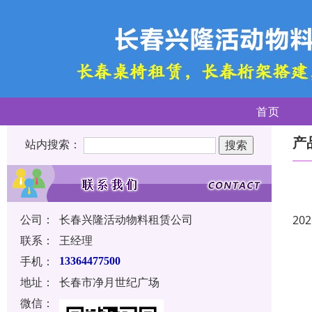
首页
产
站内搜索：
公司：
长春兴隆活动物料租赁公司
202
联系：
王经理
手机：
13364477500
地址：
长春市净月世纪广场
微信：