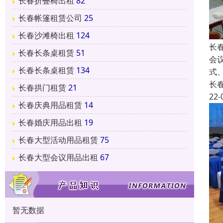
长春折叠椅出租
82
长春帐篷租赁公司
25
长春沙滩椅出租
124
长
长春长条桌租赁
51
会
长春长条桌租赁
134
式
长
长春拱门租赁
21
22-
长春庆典用品租赁
14
长春婚庆用品出租
19
长春大型活动用品租赁
75
长春大型会议用品出租
67
暂无数据