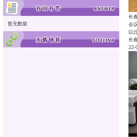
长
暂无数据
会
以
长
22-