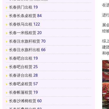
在
长春拱门出租
19
进
长春长条桌租赁
84
长春铁马出租
122
展
经
长春一米线租赁
20
综
长春注水旗杆租赁
70
建
长春注水旗杆出租
66
和
长春吧台出租
19
长春吧台租赁
25
长春讲台出租
28
长春吧桌租赁
57
长春帐篷租赁
19
长春沙滩椅租赁
60