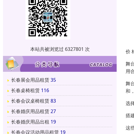
本站共被浏览过 6327801 次
价 
舞
用
长春展会用品租赁
35
舞
长春桌椅租赁
116
和
长春会议桌椅租赁
83
选
长春婚庆用品租赁
27
搭
长春婚庆用品出租
19
这
长春会议活动用品租赁
19