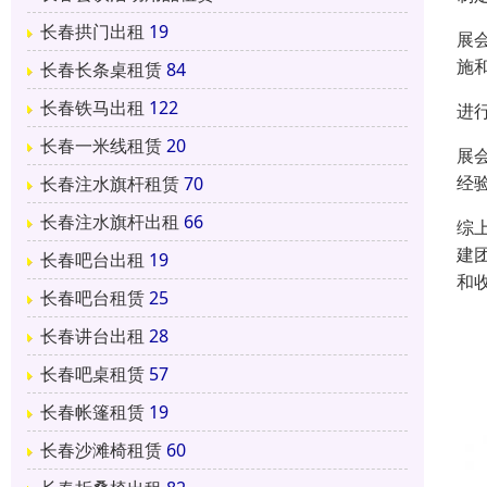
长春拱门出租
19
展
施
长春长条桌租赁
84
长春铁马出租
122
进
长春一米线租赁
20
展
经
长春注水旗杆租赁
70
长春注水旗杆出租
66
综
建
长春吧台出租
19
和
长春吧台租赁
25
长春讲台出租
28
长春吧桌租赁
57
长春帐篷租赁
19
长春沙滩椅租赁
60