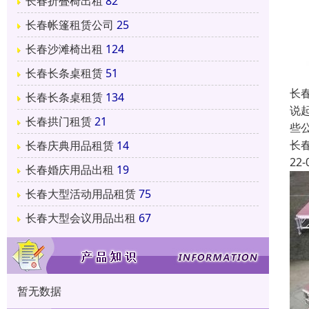
长春折叠椅出租
82
长春帐篷租赁公司
25
长春沙滩椅出租
124
长春长条桌租赁
51
长
长春长条桌租赁
134
说
长春拱门租赁
21
些
长
长春庆典用品租赁
14
22-
长春婚庆用品出租
19
长春大型活动用品租赁
75
长春大型会议用品出租
67
暂无数据