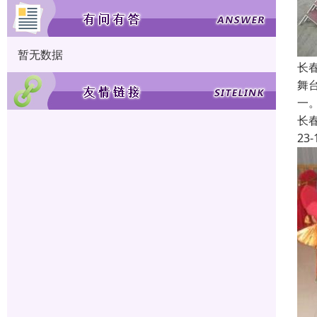
暂无数据
长春
舞
一
长
23-