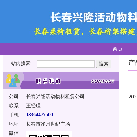
首页
产
站内搜索：
公司：
长春兴隆活动物料租赁公司
202
联系：
王经理
手机：
13364477500
地址：
长春市净月世纪广场
微信：