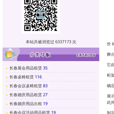
本站共被浏览过 6337173 次
价 
舞
它
长春展会用品租赁
35
桁
长春桌椅租赁
116
确
长春会议桌椅租赁
83
长春婚庆用品租赁
27
展
此
长春婚庆用品出租
19
长春会议活动用品租赁
19
制