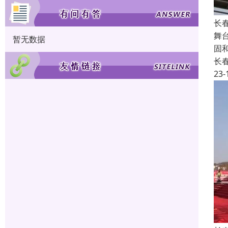
长
舞
暂无数据
固
长
23-