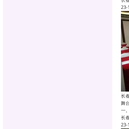
长
23-
长
舞
一
长
23-