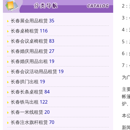
2
3
长春展会用品租赁
35
4
长春桌椅租赁
116
长春会议桌椅租赁
83
5
长春婚庆用品租赁
27
6
长春婚庆用品出租
19
7
长春会议活动用品租赁
19
为
长春拱门出租
19
主
长春长条桌租赁
84
帐
长春铁马出租
122
炉
长春一米线租赁
20
本
长春注水旗杆租赁
70
新