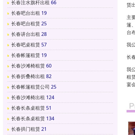
长春注水旗杆出租
66
赁
长春吧台出租
19
主
长春吧台租赁
25
篷
台
长春讲台出租
28
我
长春吧桌租赁
57
长春帐篷租赁
19
长
长春沙滩椅租赁
60
我
长春折叠椅出租
82
租
宴
长春帐篷租赁公司
25
长春沙滩椅出租
124
长春长条桌租赁
51
长春长条桌租赁
134
长春拱门租赁
21