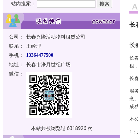
站内搜索：
长
公司：
长春兴隆活动物料租赁公司
长
联系：
王经理
手机：
13364477500
长
地址：
长春市净月世纪广场
租
微信：
长
服
念
成
本
本站共被浏览过 6318926 次
1